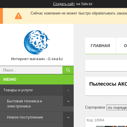
Создать сайт
на Satu.kz
Сейчас компания не может быстро обрабатывать заказы
ГЛАВНАЯ
О
Интернет магазин - G-sea.kz
Пылесосы АК
Товары и услуги
Бытовая техника и
электроника
Новое поступление
10064