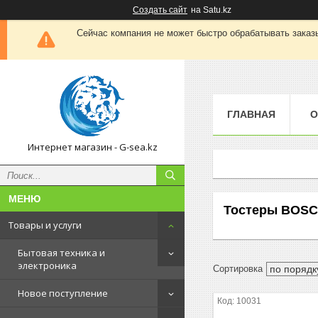
Создать сайт
на Satu.kz
Сейчас компания не может быстро обрабатывать заказы
ГЛАВНАЯ
О
Интернет магазин - G-sea.kz
Тостеры BOS
Товары и услуги
Бытовая техника и
электроника
Новое поступление
10031